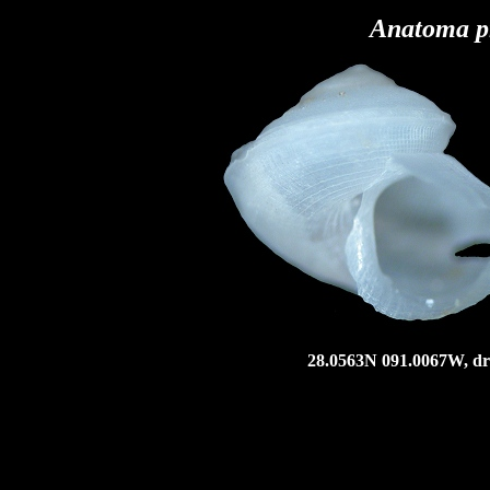
Anatoma p
28.0563N 091.0067W, dre