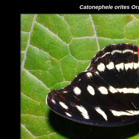
Catonephele orites O
r